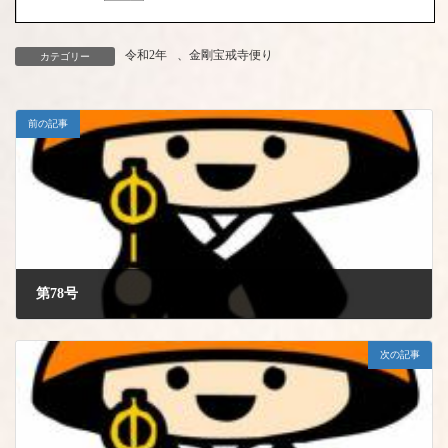
令和2年
、
金剛宝戒寺便り
カテゴリー
前の記事
第78号
2020年9月1日
次の記事