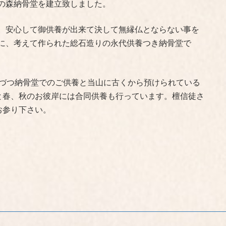
の森納骨堂を建立致しました。
、安心して御供養が出来て決して無縁仏とならない事を
に、考えて作られた総石造りの永代供養つき納骨堂で
回づつ納骨堂でのご供養と当山に古くから預けられている
と春、秋のお彼岸には合同供養も行っています。檀信徒さ
お参り下さい。