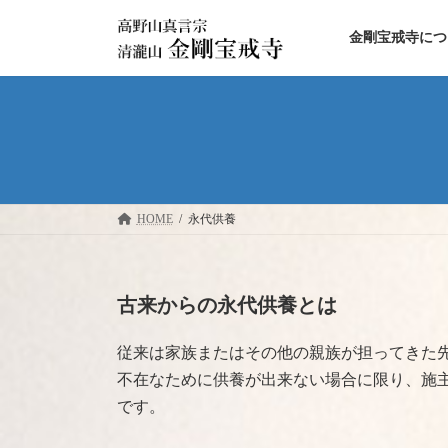
コ
ナ
ン
ビ
金剛宝戒寺につ
テ
ゲ
ン
ー
ツ
シ
へ
ョ
ス
ン
キ
に
ッ
移
プ
動
HOME
永代供養
古来からの永代供養とは
従来は家族またはその他の親族が担ってきた
不在なために供養が出来ない場合に限り、施
です。