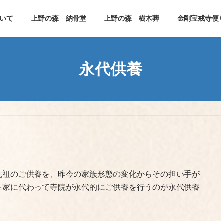
いて
上野の森 納骨堂
上野の森 樹木葬
金剛宝戒寺便
永代供養
先祖のご供養を、昨今の家族形態の変化からその担い手が
主家に代わって寺院が永代的にご供養を行うのが永代供養