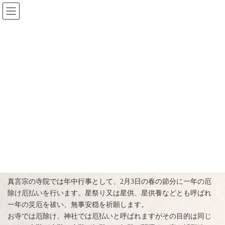
コ
ナ
ン
ビ
テ
ゲ
ン
ー
ツ
シ
へ
ョ
厄除け
ス
ン
キ
に
ッ
移
プ
動
HOME
金剛宝戒寺について
厄除け
星祭り 厄除け祈願
人生、常に右肩上がりであれば字の如く「有難い」事ですが、人
の一生は良いことも有れば不運な時期もあります。
真言宗の寺院では年中行事として、2月3日の春の節分に一年の厄
除け厄払いを行います。星祭り又は星供、星供養などとも呼ばれ
一年の災厄を祓い、無事安穏を祈願します。
お寺では厄除け、神社では厄払いと呼ばれますがその目的は同じ