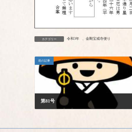
令和3年
、
金剛宝戒寺便り
カテゴリー
前の記事
第81号
2020年12月1日