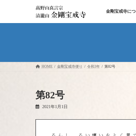
コ
ナ
ン
ビ
金剛宝戒寺につ
テ
ゲ
ン
ー
ツ
シ
へ
ョ
ス
ン
キ
に
ッ
移
プ
動
HOME
金剛宝戒寺便り
令和3年
第82号
第82号
2021年1月1日