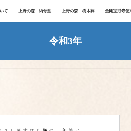
いて
上野の森 納骨堂
上野の森 樹木葬
金剛宝戒寺便
令和3年