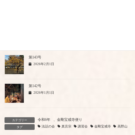
2026年4月1日
第144号
2026年3月1日
第143号
2026年2月1日
第142号
2026年1月1日
令和6年
、
金剛宝戒寺便り
カテゴリー
法話の会
真言宗
講習会
金剛宝戒寺
高野山
タグ