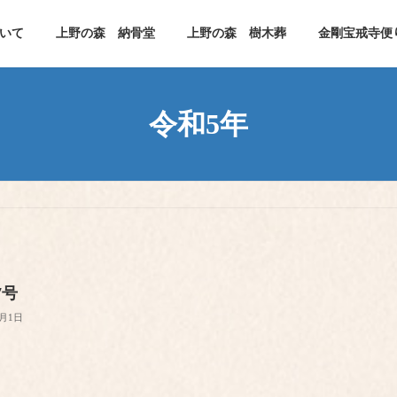
いて
上野の森 納骨堂
上野の森 樹木葬
金剛宝戒寺便
令和5年
7号
2月1日