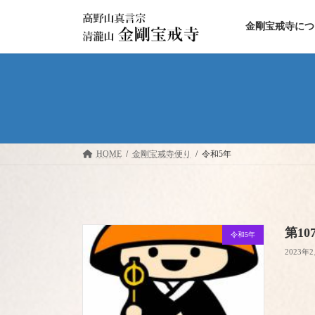
コ
ナ
ン
ビ
金剛宝戒寺につ
テ
ゲ
ン
ー
ツ
シ
へ
ョ
ス
ン
キ
に
ッ
移
プ
動
HOME
金剛宝戒寺便り
令和5年
第10
令和5年
2023年