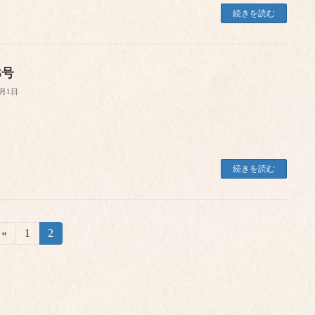
続きを読む
6号
1月1日
続きを読む
«
固
1
固
2
定
定
ペ
ペ
ー
ー
ジ
ジ