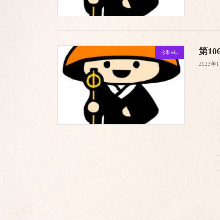
第10
令和5年
2023年
投
稿
の