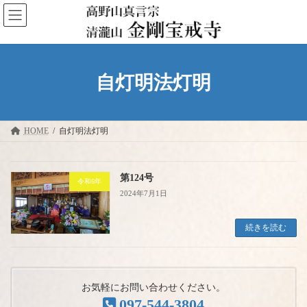
コ
ナ
ン
ビ
テ
ゲ
ン
ー
ツ
シ
へ
ョ
自灯明法灯明
ス
ン
キ
に
ッ
移
プ
動
HOME
自灯明法灯明
第124号
令和6年
2024年7月1日
続きを読む
お気軽にお問い合わせください。
097-544-3804